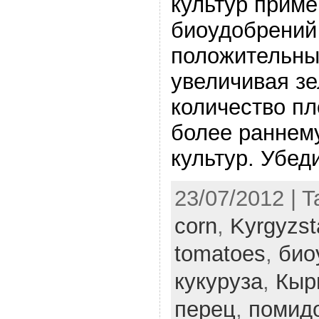
культур прим
биоудобрений
положительны
увеличивая зе
количество пл
более раннем
культур. Убед
23/07/2012 | 
corn
,
Kyrgyzst
tomatoes
,
био
кукуруза
,
Кыр
перец
,
помид