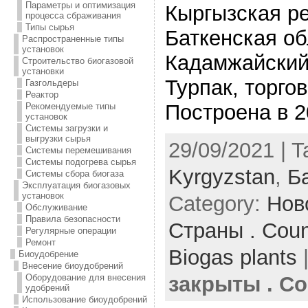
Параметры и оптимизация
Кыргызская р
процесса сбраживания
Типы сырья
Баткенская об
Распространенные типы
установок
Кадамжайский 
Строительство биогазовой
установки
Турпак, торго
Газгольдеры
Реактор
Построена в 2
Рекомендуемые типы
установок
Системы загрузки и
выгрузки сырья
29/09/2021 | 
Системы перемешивания
Системы подогрева сырья
Kyrgyzstan
,
Б
Системы сбора биогаза
Эксплуатация биогазовых
установок
Category:
Нов
Обслуживание
Правила безопасности
Страны . Coun
Регулярные операции
Ремонт
Biogas plants
Биоудобрение
Внесение биоудобрений
Оборудование для внесения
закрыты . Co
удобрений
Использование биоудобрений