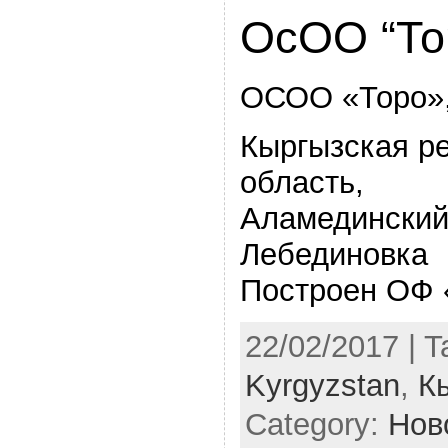
ОсОО “То
ОСОО «Торо»,
Кыргызская р
область,
Аламединский
Лебединовка
Построен ОФ 
22/02/2017 | 
Kyrgyzstan
,
К
Category:
Нов