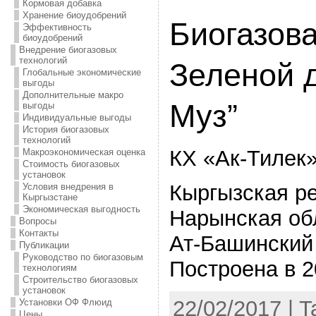
Кормовая добавка
Хранение биоудобрений
Биогазова
Эффективность
биоудобрений
Внедрение биогазовых
технологий
Зеленой 
Глобальные экономические
выгоды
Дополнительные макро
Муз”
выгоды
Индивидуальные выгоды
История биогазовых
технологий
КХ «Ак-Тилек»
Макроэкономическая оценка
Стоимость биогазовых
установок
Кыргызская р
Условия внедрения в
Кыргызстане
Экономическая выгодность
Нарынская об
Вопросы
Контакты
Ат-Башинский 
Публикации
Руководство по биогазовым
Построена в 2
технологиям
Строительство биогазовых
установок
22/02/2017 | 
Установки ОФ Флюид
Цены