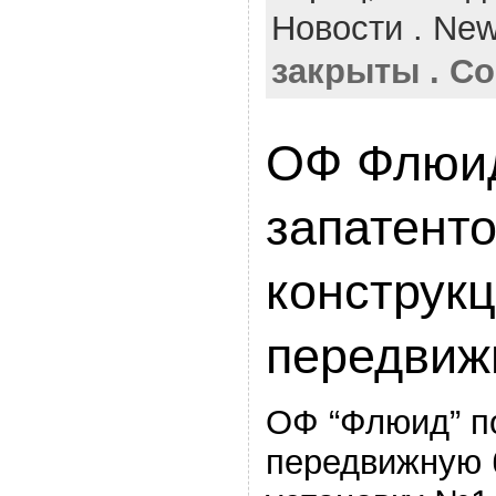
Новости . Ne
закрыты . Co
ОФ Флюи
запатент
конструк
передвиж
ОФ “Флюид” п
передвижную 