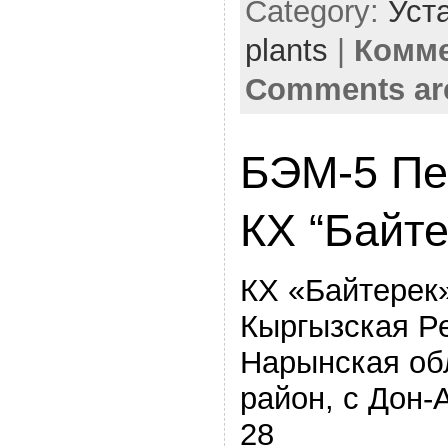
Category:
Уста
plants
|
Комме
Comments ar
БЭМ-5 Пе
КХ “Байте
КХ «Байтерек
Кыргызская Р
Нарынская обл
район, с Дон-
28