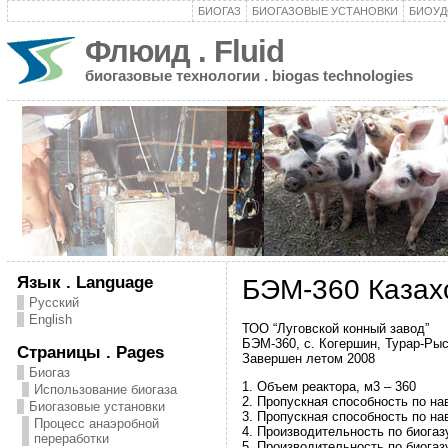
БИОГАЗ
БИОГАЗОВЫЕ УСТАНОВКИ
БИОУД
Флюид . Fluid
биогазовые технологии . biogas technologies
Язык . Language
БЭМ-360 Казахс
Русский
English
ТОО “Луговской конный завод”
БЭМ-360, с. Когершин, Турар-Ры
Страницы . Pages
Завершен летом 2008
Биогаз
1. Объем реактора, м3 – 360
Использование биогаза
2. Пропускная способность по нав
Биогазовые установки
3. Пропускная способность по нав
Процесс анаэробной
4. Производительность по биогазу
переработки
5. Производительность по биогазу