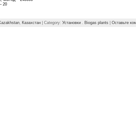
– 20
Kazakhstan
,
Казахстан
| Category:
Установки . Biogas plants
|
Оставьте ко