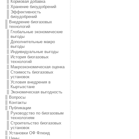
Кормовая добавка
Хранение биоудобрений
Эффективность
биоудобрений
Внедрение биогазовых
технологий
Глобальные экономические
выгоды
Дополнительные макро
выгоды
Индивидуальные выгоды
История биогазовых
технологий
Макроэкономическая оценка
Стоимость биогазовых
установок
Условия внедрения в
Кыргызстане
Экономическая выгодность
Вопросы
Контакты
Публикации
Руководство по биогазовым
технологиям
Строительство биогазовых
установок
Установки ОФ Флюид
Цены