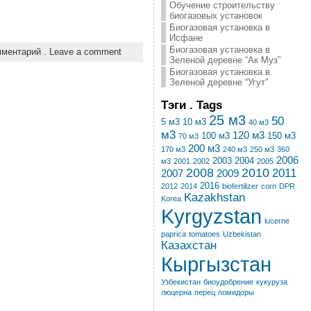
Обучение строительству
биогазовых установок
Биогазовая установка в
Исфане
Биогазовая установка в
мментарий . Leave a comment
Зеленой деревне “Ак Муз”
Биогазовая установка в
Зеленой деревне “Угут”
Тэги . Tags
25 м3
50
5 м3
10 м3
40 м3
м3
120 м3
100 м3
150 м3
70 м3
200 м3
170 м3
240 м3
250 м3
360
2006
2003
2004
м3
2001
2002
2005
2008
2010
2011
2007
2009
2016
2012
2014
biofertilizer
corn
DPR
Kazakhstan
Korea
Kyrgyzstan
lucerne
paprica
tomatoes
Uzbekistan
Казахстан
Кыргызстан
Узбекистан
биоудобрение
кукуруза
люцерна
перец
помидоры