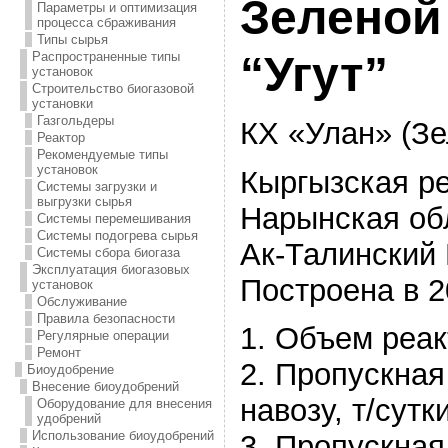
Зеленой
Параметры и оптимизация
процесса сбраживания
Типы сырья
“Угут”
Распространенные типы
установок
Строительство биогазовой
установки
Газгольдеры
КХ «Улан» (Зе
Реактор
Рекомендуемые типы
установок
Кыргызская р
Системы загрузки и
выгрузки сырья
Нарынская об
Системы перемешивания
Системы подогрева сырья
Ак-Талинский 
Системы сбора биогаза
Эксплуатация биогазовых
Построена в 2
установок
Обслуживание
Правила безопасности
1. Объем реак
Регулярные операции
Ремонт
2. Пропускная
Биоудобрение
Внесение биоудобрений
навозу, т/сутк
Оборудование для внесения
удобрений
Использование биоудобрений
3. Пропускная