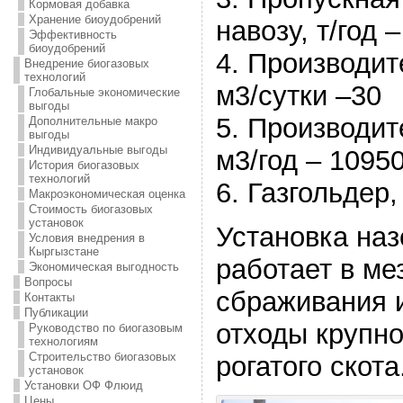
Кормовая добавка
Хранение биоудобрений
навозу, т/год 
Эффективность
биоудобрений
4. Производит
Внедрение биогазовых
технологий
м3/сутки –30
Глобальные экономические
выгоды
5. Производит
Дополнительные макро
выгоды
Индивидуальные выгоды
м3/год – 1095
История биогазовых
технологий
6. Газгольдер,
Макроэкономическая оценка
Стоимость биогазовых
установок
Установка наз
Условия внедрения в
Кыргызстане
работает в м
Экономическая выгодность
Вопросы
сбраживания 
Контакты
Публикации
отходы крупно
Руководство по биогазовым
технологиям
Строительство биогазовых
рогатого скота
установок
Установки ОФ Флюид
Цены