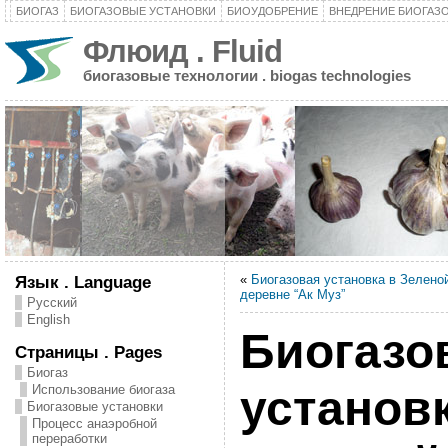
БИОГАЗ
БИОГАЗОВЫЕ УСТАНОВКИ
БИОУДОБРЕНИЕ
ВНЕДРЕНИЕ БИОГАЗ
Флюид . Fluid
биогазовые технологии . biogas technologies
«
Биогазовая установка в Зелено
Язык . Language
деревне “Ак Муз”
Русский
English
Биогазо
Страницы . Pages
Биогаз
Использование биогаза
установк
Биогазовые установки
Процесс анаэробной
переработки