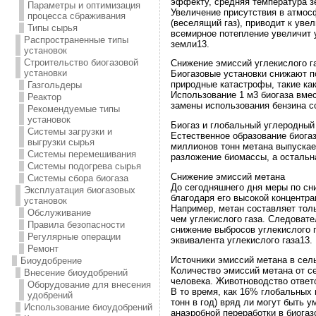
эффекту, средняя температура зе
Параметры и оптимизация
Увеличение присутствия в атмосф
процесса сбраживания
(веселящий газ), приводит к уве
Типы сырья
всемирное потепление увеличит у
Распространенные типы
земли13.
установок
Строительство биогазовой
Снижение эмиссий углекислого г
установки
Биогазовые установки снижают п
природные катастрофы, такие ка
Газгольдеры
Использование 1 м3 биогаза вмест
Реактор
замены использования бензина со
Рекомендуемые типы
установок
Биогаз и глобальный углеродный
Системы загрузки и
Естественное образование биога
выгрузки сырья
миллионов тонн метана выпускае
Системы перемешивания
разложение биомассы, а остальна
Системы подогрева сырья
Снижение эмиссий метана
Системы сбора биогаза
До сегодняшнего дня меры по сн
Эксплуатация биогазовых
благодаря его высокой концентр
установок
Например, метан составляет толь
Обслуживание
чем углекислого газа. Следоват
Правила безопасности
снижение выбросов углекислого г
Регулярные операции
эквивалента углекислого газа13.
Ремонт
Источники эмиссий метана в сел
Биоудобрение
Количество эмиссий метана от с
Внесение биоудобрений
человека. Животноводство ответс
Оборудование для внесения
В то время, как 16% глобальных
удобрений
тонн в год) вряд ли могут быть
Использование биоудобрений
анаэробной переработки в биогаз