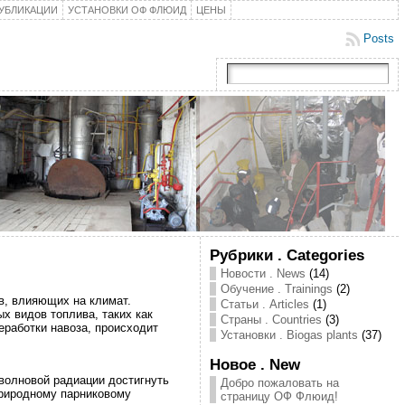
УБЛИКАЦИИ
УСТАНОВКИ ОФ ФЛЮИД
ЦЕНЫ
Posts
Рубрики . Categories
Новости . News
(14)
Обучение . Trainings
(2)
в, влияющих на климат.
Статьи . Articles
(1)
х видов топлива, таких как
Страны . Countries
(3)
еработки навоза, происходит
Установки . Biogas plants
(37)
Новое . New
волновой радиации достигнуть
Добро пожаловать на
природному парниковому
страницу ОФ Флюид!