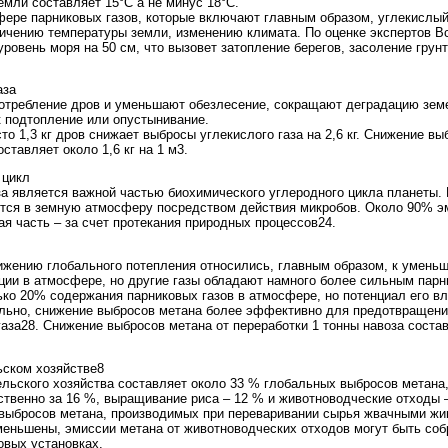
мли составляет 15°C а не минус 18°C.
ере парниковых газов, которые включают главным образом, углекислый 
личению температуры земли, изменению климата. По оценке экспертов Вс
ровень моря на 50 см, что вызовет затопление берегов, засоление гру
аза
отребление дров и уменьшают обезлесение, сокращают деградацию зем
к подтопление или опустынивание.
о 1,3 кг дров снижает выбросы углекислого газа на 2,6 кг. Снижение вы
ставляет около 1,6 кг на 1 м3.
 цикл
за является важной частью биохимического углеродного цикла планеты. 
тся в земную атмосферу посредством действия микробов. Около 90% э
я часть – за счет протекания природных процессов24.
ижению глобального потепления относились, главным образом, к уменьш
ации в атмосфере, но другие газы обладают намного более сильным па
ко 20% содержания парниковых газов в атмосфере, но потенциал его вл
ельно, снижение выбросов метана более эффективно для предотвращени
аза28. Снижение выбросов метана от переработки 1 тонны навоза соста
ьском хозяйстве8
ельского хозяйства составляет около 33 % глобальных выбросов метана
твенно за 16 %, выращивание риса – 12 % и животноводческие отходы –
 выбросов метана, производимых при переваривании сырья жвачными жи
 уменьшены, эмиссии метана от животноводческих отходов могут быть со
овых установках.