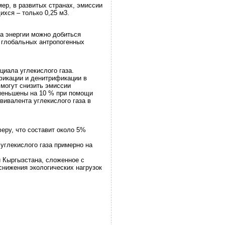
мер, в развитых странах, эмиссии
хся – только 0,25 м3.
а энергии можно добиться
% глобальных антропогенных
циала углекислого газа.
фикации и денитрификации в
 могут снизить эмиссии
уменьшены на 10 % при помощи
вивалента углекислого газа в
феру, что составит около 5%
углекислого газа примерно на
 Кыргызстана, сложенное с
снижения экологических нагрузок