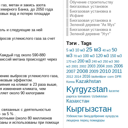
Обучение строительству
газ, метан и закись азота
биогазовых установок
емирного Банка, до 2050 года
Биогазовая установка в
нтовых вод и потерю площади
Исфане
Биогазовая установка в
Зеленой деревне “Ак Муз”
Биогазовая установка в
ель и следующие за ней
Зеленой деревне “Угут”
бросов углекислого газа за счет
Тэги . Tags
25 м3
50
5 м3
10 м3
40 м3
м3
Каждый год около 590-880
120 м3
100 м3
150 м3
70 м3
миссий метана происходят через
200 м3
170 м3
240 м3
250 м3
360
2006
2003
2004
м3
2001
2002
2005
2008
2010
2011
2007
2009
ению выбросов углекислого газа,
2016
2012
2014
biofertilizer
corn
DPR
рниковым эффектом.
Kazakhstan
Korea
ияния на климат в 23 раза выше,
Kyrgyzstan
я изменения климата, чем
lucerne
вляет около 90 килограмм
paprica
tomatoes
Uzbekistan
Казахстан
Кыргызстан
, связанных с деятельностью
 за 5 % .
Узбекистан
биоудобрение
кукуруза
вотными (около 80 миллионов
люцерна
перец
помидоры
браны и использованы при помощи