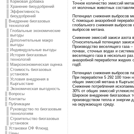
Кормовая добавка
Точное количество эмиссий метан
Хранение биоудобрений
от молочных животных составляю
Эффективность
Потенциал снижения выбросов м
биоудобрений
С помощью анаэробной переработ
Внедрение биогазовых
глобального снижения выбросов н
технологий
выбросов метана.
Глобальные экономические
выгоды
Снижение эмиссий закиси азота 
Дополнительные макро
Относительный потенциал закиси 
выгоды
Производство веселящего газа –
Индивидуальные выгоды
почвах, сточных водах и система
История биогазовых
веселящего газа в несколько ра
технологий
анаэробной переработки жидких о
Макроэкономическая оценка
год8.
Стоимость биогазовых
Потенциал снижения выбросов па
установок
При переработке 5 292 100 тонн 
Условия внедрения в
общих эмиссий метана в Кыргызс
Кыргызстане
Снижение потребления ископаемых
Экономическая выгодность
30% от общих эмиссий углекислог
Вопросы
Широкое внедрение биогазовых т
Контакты
производством тепла и энергии д
Публикации
на окружающую среду.
Руководство по биогазовым
технологиям
Строительство биогазовых
установок
Установки ОФ Флюид
Цены