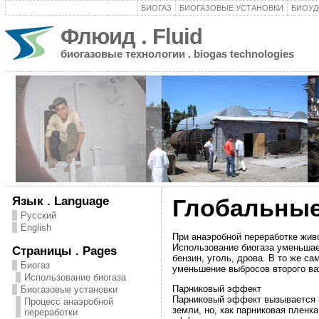
БИОГАЗ
БИОГАЗОВЫЕ УСТАНОВКИ
БИОУД
Флюид . Fluid
биогазовые технологии . biogas technologies
Язык . Language
Глобальные
Русский
English
При анаэробной переработке жив
Использование биогаза уменьшае
Страницы . Pages
бензин, уголь, дрова. В то же с
Биогаз
уменьшение выбросов второго ва
Использование биогаза
Парниковый эффект
Биогазовые установки
Парниковый эффект вызывается п
Процесс анаэробной
земли, но, как парниковая плен
переработки