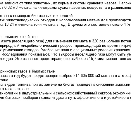
а зависит от типа животных, их корма и систем хранения навоза. Напри
т 0,32 м3 метана на килограмм сухих навозных веществ, а в развивающи
етана с помощью биогазовых технологий
ки животноводческих отходов и использования метана для производств
а 13,24 миллиона тонн метана в год. В целом это составляет около 4 
в сельском хозяйстве
азота (веселящего газа) для изменения климата в 320 раз больше потен
 природный микробиологический процесс, происходящий во время нитри
х утилизации отходов. Удобрение почв и специальные условия хранения
з. Исследования показывают, что выбросы веселящего газа могут быть 
тходов. Это означает предотвращение выбросов 15,7 миллионов тонн эк
рниковых газов в Кыргызстане
навоза в год будет предотвращен выброс 214 605 000 м3 метана в атмос
тане.
 видов топлива при их замене на биогаз приведет к снижению эмиссий 
о газа в стране.
ехнологий в индустриальный и сельскохозяйственный сектора экономики
ля бытовых приборов позволит достигнуть эффективного и устойчивого 