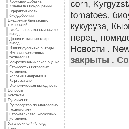
corn
,
Kyrgyzst
Кормовая добавка
Хранение биоудобрений
Эффективность
tomatoes
,
био
биоудобрений
Внедрение биогазовых
кукуруза
,
Кыр
технологий
Глобальные экономические
выгоды
перец
,
помид
Дополнительные макро
выгоды
Новости . Ne
Индивидуальные выгоды
История биогазовых
закрыты . Co
технологий
Макроэкономическая оценка
Стоимость биогазовых
установок
Условия внедрения в
Кыргызстане
Экономическая выгодность
Вопросы
Контакты
Публикации
Руководство по биогазовым
технологиям
Строительство биогазовых
установок
Установки ОФ Флюид
Цены