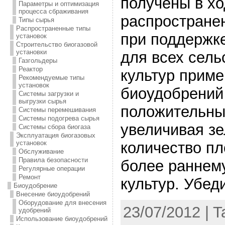
получены в хо
Параметры и оптимизация
процесса сбраживания
распростране
Типы сырья
Распространенные типы
при поддержке
установок
Строительство биогазовой
установки
для всех сель
Газгольдеры
Реактор
культур прим
Рекомендуемые типы
установок
биоудобрений
Системы загрузки и
выгрузки сырья
положительны
Системы перемешивания
Системы подогрева сырья
увеличивая зе
Системы сбора биогаза
Эксплуатация биогазовых
количество пл
установок
Обслуживание
Правила безопасности
более раннем
Регулярные операции
Ремонт
культур. Убед
Биоудобрение
Внесение биоудобрений
Оборудование для внесения
23/07/2012 | 
удобрений
Использование биоудобрений