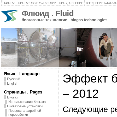
БИОГАЗ
БИОГАЗОВЫЕ УСТАНОВКИ
БИОУДОБРЕНИЕ
ВНЕДРЕНИЕ БИОГАЗ
Флюид . Fluid
биогазовые технологии . biogas technologies
Язык . Language
Эффект б
Русский
English
– 2012
Страницы . Pages
Биогаз
Использование биогаза
Биогазовые установки
Следующие ре
Процесс анаэробной
переработки