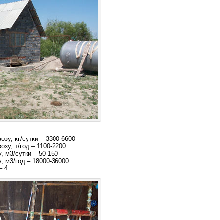
озу, кг/сутки – 3300-6600
озу, т/год – 1100-2200
, м3/сутки – 50-150
, м3/год – 18000-36000
– 4