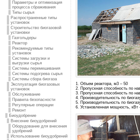
Параметры и оптимизация
процесса сбраживания
Типы сырья
Распространенные типы
установок
Строительство биогазовой
установки
Газгольдеры
Реактор
Рекомендуемые типы
установок
Системы загрузки и
выгрузки сырья
Системы перемешивания
Системы подогрева сырья
Системы сбора биогаза
1. Объем реактора, м3 – 50
Эксплуатация биогазовых
2. Пропускная способность по нав
установок
3. Пропускная способность по нав
Обслуживание
4. Производительность по биогазу
Правила безопасности
5. Производительность по биогазу
Регулярные операции
6. Установленная мощность, кВт 
Ремонт
Биоудобрение
Внесение биоудобрений
Оборудование для внесения
удобрений
Использование биоудобрений