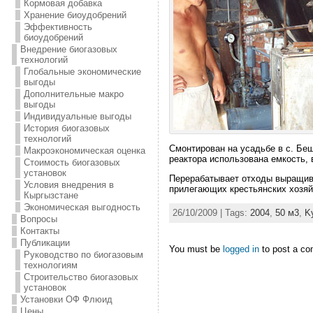
Кормовая добавка
Хранение биоудобрений
Эффективность
биоудобрений
Внедрение биогазовых
технологий
Глобальные экономические
выгоды
Дополнительные макро
выгоды
Индивидуальные выгоды
История биогазовых
технологий
Смонтирован на усадьбе в с. Беш
Макроэкономическая оценка
реактора использована емкость, 
Стоимость биогазовых
установок
Перерабатывает отходы выращива
Условия внедрения в
прилегающих крестьянских хозяй
Кыргызстане
Экономическая выгодность
26/10/2009 | Tags:
2004
,
50 м3
,
K
Вопросы
Контакты
Публикации
You must be
logged in
to post a c
Руководство по биогазовым
технологиям
Строительство биогазовых
установок
Установки ОФ Флюид
Цены