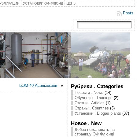
УБЛИКАЦИИ
УСТАНОВКИ ОФ ФЛЮИД
ЦЕНЫ
Posts
БЭМ-40 Асанкожоев .
»
Рубрики . Categories
Новости . News
(14)
Обучение . Trainings
(2)
Статьи . Articles
(1)
Страны . Countries
(3)
Установки . Biogas plants
(37)
Новое . New
Добро пожаловать на
страницу ОФ Флюид!