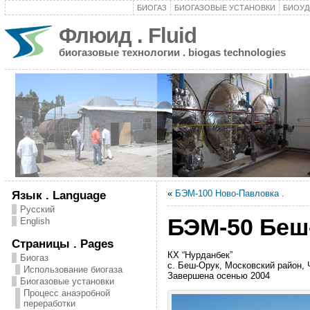
БИОГАЗ
БИОГАЗОВЫЕ УСТАНОВКИ
БИОУД
Флюид . Fluid
биогазовые технологии . biogas technologies
«
БЭМ-100 Ново-Павловка .
Язык . Language
Русский
БЭМ-50 Беш-
English
Страницы . Pages
КХ “Нурданбек”
Биогаз
с. Беш-Орук, Московский район, 
Использование биогаза
Завершена осенью 2004
Биогазовые установки
Процесс анаэробной
переработки