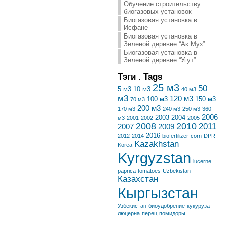
Обучение строительству
биогазовых установок
Биогазовая установка в
Исфане
Биогазовая установка в
Зеленой деревне “Ак Муз”
Биогазовая установка в
Зеленой деревне “Угут”
Тэги . Tags
25 м3
50
5 м3
10 м3
40 м3
м3
120 м3
100 м3
150 м3
70 м3
200 м3
170 м3
240 м3
250 м3
360
2006
2003
2004
м3
2001
2002
2005
2008
2010
2011
2007
2009
2016
2012
2014
biofertilizer
corn
DPR
Kazakhstan
Korea
Kyrgyzstan
lucerne
paprica
tomatoes
Uzbekistan
Казахстан
Кыргызстан
Узбекистан
биоудобрение
кукуруза
люцерна
перец
помидоры