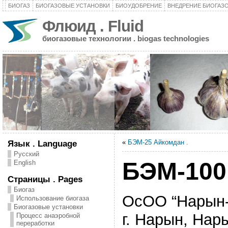
БИОГАЗ
БИОГАЗОВЫЕ УСТАНОВКИ
БИОУДОБРЕНИЕ
ВНЕДРЕНИЕ БИОГАЗ
Флюид . Fluid
биогазовые технологии . biogas technologies
«
БЭМ-25 Айкомдан .
Язык . Language
Русский
БЭМ-100
English
Страницы . Pages
Биогаз
ОсОО “Нарын-
Использование биогаза
Биогазовые установки
г. Нарын, Нар
Процесс анаэробной
переработки