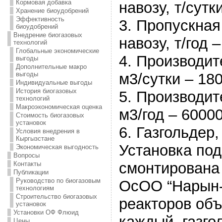
Кормовая добавка
навозу, т/сутк
Хранение биоудобрений
Эффективность
3. Пропускная
биоудобрений
Внедрение биогазовых
навозу, т/год 
технологий
Глобальные экономические
4. Производит
выгоды
Дополнительные макро
выгоды
м3/сутки – 18
Индивидуальные выгоды
История биогазовых
5. Производит
технологий
Макроэкономическая оценка
м3/год – 6000
Стоимость биогазовых
установок
6. Газгольдер,
Условия внедрения в
Кыргызстане
Установка под
Экономическая выгодность
Вопросы
смонтирована
Контакты
Публикации
Руководство по биогазовым
ОсОО “Нарын-э
технологиям
Строительство биогазовых
реакторов об
установок
Установки ОФ Флюид
каждый, газго
Цены