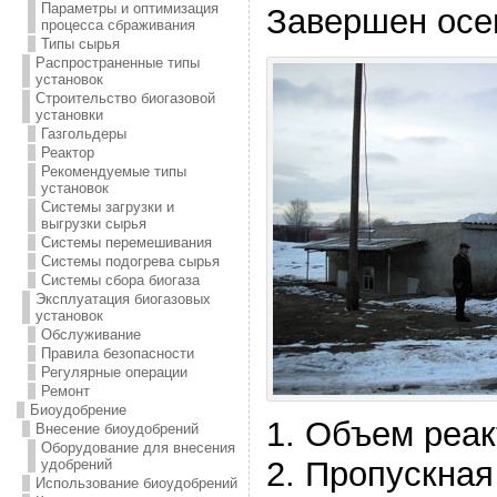
Параметры и оптимизация
Завершен осе
процесса сбраживания
Типы сырья
Распространенные типы
установок
Строительство биогазовой
установки
Газгольдеры
Реактор
Рекомендуемые типы
установок
Системы загрузки и
выгрузки сырья
Системы перемешивания
Системы подогрева сырья
Системы сбора биогаза
Эксплуатация биогазовых
установок
Обслуживание
Правила безопасности
Регулярные операции
Ремонт
Биоудобрение
1. Объем реак
Внесение биоудобрений
Оборудование для внесения
2. Пропускная
удобрений
Использование биоудобрений